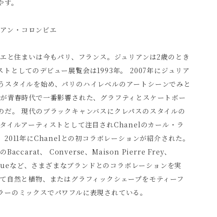
やす。
 ジュリアン・コロンビエ
リエと住まいは今もパリ、フランス。ジュリアンは2歳のとき
トとしてのデビュー展覧会は1993年。 2007年にジュリア
うスタイルを始め、パリのハイレベルのアートシーンでみと
彼が青春時代で一番影響された、グラフティとスケートボー
のだ。 現代のブラックキャンバスにクレパスのスタイルの
タイルアーティストとして注目されChanelのカール・ラ
2011年にChanelとの初コラボレーションが紹介された。
carat、 Converse、Maison Pierre Frey、
Diptyqueなど、さまざまなブランドとのコラボレーションを実
全て自然と植物、またはグラフィックシェープをモティーフ
ラーのミックスでパワフルに表現されている。